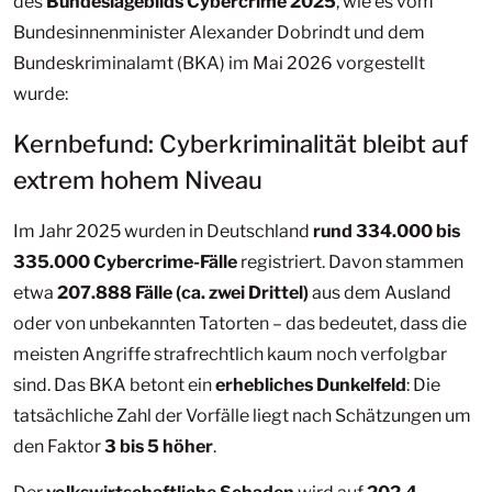
des
Bundeslagebilds Cybercrime 2025
, wie es vom
Bundesinnenminister Alexander Dobrindt und dem
Bundeskriminalamt (BKA) im Mai 2026 vorgestellt
wurde:
Kernbefund: Cyberkriminalität bleibt auf
extrem hohem Niveau
Im Jahr 2025 wurden in Deutschland
rund 334.000 bis
335.000 Cybercrime-Fälle
registriert. Davon stammen
etwa
207.888 Fälle (ca. zwei Drittel)
aus dem Ausland
oder von unbekannten Tatorten – das bedeutet, dass die
meisten Angriffe strafrechtlich kaum noch verfolgbar
sind. Das BKA betont ein
erhebliches Dunkelfeld
: Die
tatsächliche Zahl der Vorfälle liegt nach Schätzungen um
den Faktor
3 bis 5 höher
.