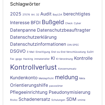
Schlagwörter
2025
Audit
berechtigtes
27076
Art. 32
BayLDA
Bußgeld
Interesse
BFDI
Check
Cyber
Datenpanne
Datenschutzbeauftragter
Datenschutzerklärung
Datenschutzinformationen
DIN SPEC
DSGVO
E-Mail
Einwilligung
End-zu-End-Verschlüsselung
EuGH
KI
Kontrolle
Fax
gpgp
Hacking
immaterieller
KI-Verordnung
Kontrollverlust
Konzernumsatz
meldung
Kundenkonto
Meldepflicht
Meta
Orientierungshilfe
passwörter
Pflegeeinrichtung
Pseudonymisierung
Schadenersatz
SDM
Risiko
Schulungen
smime