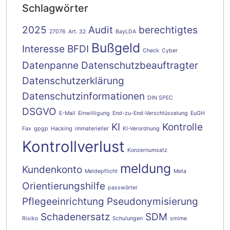
Schlagwörter
2025
Audit
berechtigtes
27076
Art. 32
BayLDA
Bußgeld
Interesse
BFDI
Check
Cyber
Datenpanne
Datenschutzbeauftragter
Datenschutzerklärung
Datenschutzinformationen
DIN SPEC
DSGVO
E-Mail
Einwilligung
End-zu-End-Verschlüsselung
EuGH
KI
Kontrolle
Fax
gpgp
Hacking
immaterieller
KI-Verordnung
Kontrollverlust
Konzernumsatz
meldung
Kundenkonto
Meldepflicht
Meta
Orientierungshilfe
passwörter
Pflegeeinrichtung
Pseudonymisierung
Schadenersatz
SDM
Risiko
Schulungen
smime