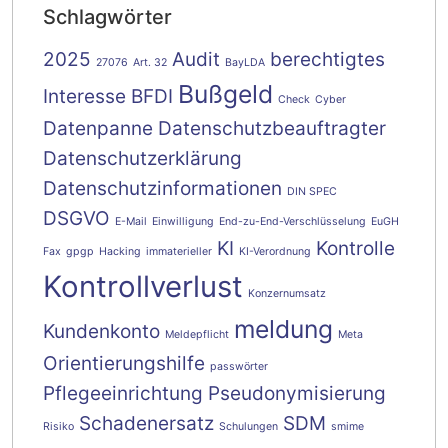
Schlagwörter
2025
Audit
berechtigtes
27076
Art. 32
BayLDA
Bußgeld
Interesse
BFDI
Check
Cyber
Datenpanne
Datenschutzbeauftragter
Datenschutzerklärung
Datenschutzinformationen
DIN SPEC
DSGVO
E-Mail
Einwilligung
End-zu-End-Verschlüsselung
EuGH
KI
Kontrolle
Fax
gpgp
Hacking
immaterieller
KI-Verordnung
Kontrollverlust
Konzernumsatz
meldung
Kundenkonto
Meldepflicht
Meta
Orientierungshilfe
passwörter
Pflegeeinrichtung
Pseudonymisierung
Schadenersatz
SDM
Risiko
Schulungen
smime