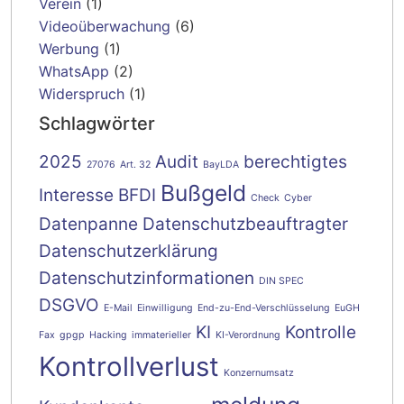
Verein
(1)
Videoüberwachung
(6)
Werbung
(1)
WhatsApp
(2)
Widerspruch
(1)
Schlagwörter
2025
Audit
berechtigtes
27076
Art. 32
BayLDA
Bußgeld
Interesse
BFDI
Check
Cyber
Datenpanne
Datenschutzbeauftragter
Datenschutzerklärung
Datenschutzinformationen
DIN SPEC
DSGVO
E-Mail
Einwilligung
End-zu-End-Verschlüsselung
EuGH
KI
Kontrolle
Fax
gpgp
Hacking
immaterieller
KI-Verordnung
Kontrollverlust
Konzernumsatz