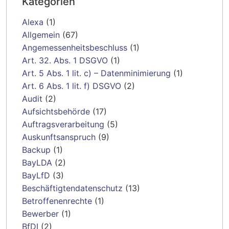
Kategorien
Alexa
(1)
Allgemein
(67)
Angemessenheitsbeschluss
(1)
Art. 32. Abs. 1 DSGVO
(1)
Art. 5 Abs. 1 lit. c) – Datenminimierung
(1)
Art. 6 Abs. 1 lit. f) DSGVO
(2)
Audit
(2)
Aufsichtsbehörde
(17)
Auftragsverarbeitung
(5)
Auskunftsanspruch
(9)
Backup
(1)
BayLDA
(2)
BayLfD
(3)
Beschäftigtendatenschutz
(13)
Betroffenenrechte
(1)
Bewerber
(1)
BfDI
(2)