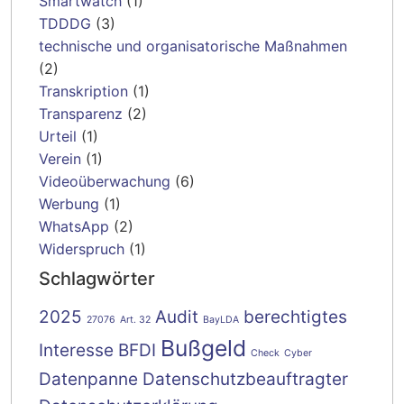
Smartwatch
(1)
TDDDG
(3)
technische und organisatorische Maßnahmen
(2)
Transkription
(1)
Transparenz
(2)
Urteil
(1)
Verein
(1)
Videoüberwachung
(6)
Werbung
(1)
WhatsApp
(2)
Widerspruch
(1)
Schlagwörter
2025
Audit
berechtigtes
27076
Art. 32
BayLDA
Bußgeld
Interesse
BFDI
Check
Cyber
Datenpanne
Datenschutzbeauftragter