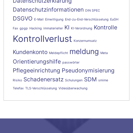
Datenschutzerklärung
Datenschutzinformationen
DIN SPEC
DSGVO
E-Mail
Einwilligung
End-zu-End-Verschlüsselung
EuGH
KI
Kontrolle
Fax
gpgp
Hacking
immaterieller
KI-Verordnung
Kontrollverlust
Konzernumsatz
meldung
Kundenkonto
Meldepflicht
Meta
Orientierungshilfe
passwörter
Pflegeeinrichtung
Pseudonymisierung
Schadenersatz
SDM
Risiko
Schulungen
smime
Telefax
TLS-Verschlüsselung
Videoüberwachung