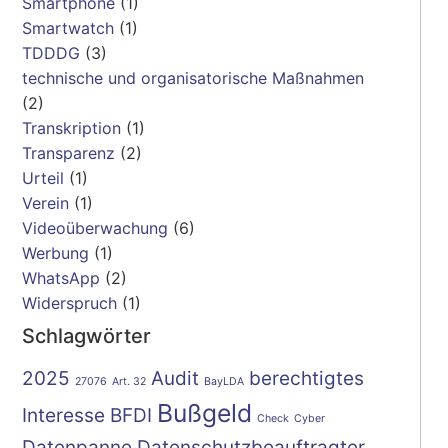
Smartphone
(1)
Smartwatch
(1)
TDDDG
(3)
technische und organisatorische Maßnahmen
(2)
Transkription
(1)
Transparenz
(2)
Urteil
(1)
Verein
(1)
Videoüberwachung
(6)
Werbung
(1)
WhatsApp
(2)
Widerspruch
(1)
Schlagwörter
2025
Audit
berechtigtes
27076
Art. 32
BayLDA
Bußgeld
Interesse
BFDI
Check
Cyber
Datenpanne
Datenschutzbeauftragter