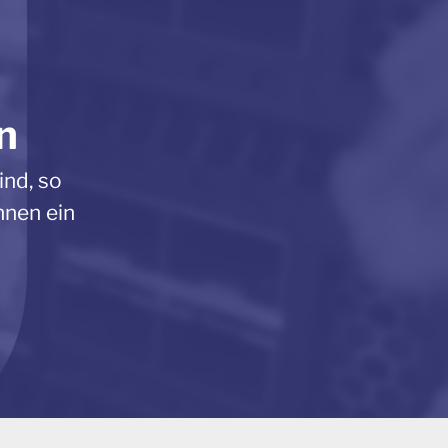
n
ind, so
hnen ein