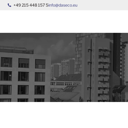
+49 215 448 157 5
ofni
esad@
ue.oc