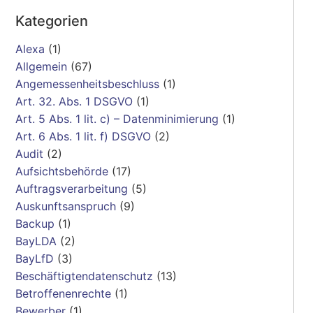
Kategorien
Alexa
(1)
Allgemein
(67)
Angemessenheitsbeschluss
(1)
Art. 32. Abs. 1 DSGVO
(1)
Art. 5 Abs. 1 lit. c) – Datenminimierung
(1)
Art. 6 Abs. 1 lit. f) DSGVO
(2)
Audit
(2)
Aufsichtsbehörde
(17)
Auftragsverarbeitung
(5)
Auskunftsanspruch
(9)
Backup
(1)
BayLDA
(2)
BayLfD
(3)
Beschäftigtendatenschutz
(13)
Betroffenenrechte
(1)
Bewerber
(1)