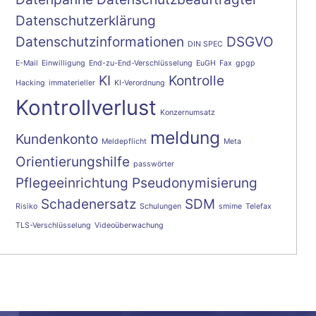
Datenschutzerklärung
Datenschutzinformationen
DSGVO
DIN SPEC
E-Mail
Einwilligung
End-zu-End-Verschlüsselung
EuGH
Fax
gpgp
KI
Kontrolle
Hacking
immaterieller
KI-Verordnung
Kontrollverlust
Konzernumsatz
meldung
Kundenkonto
Meldepflicht
Meta
Orientierungshilfe
passwörter
Pflegeeinrichtung
Pseudonymisierung
Schadenersatz
SDM
Risiko
Schulungen
smime
Telefax
TLS-Verschlüsselung
Videoüberwachung