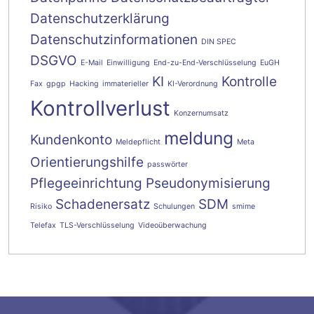
Datenschutzerklärung
Datenschutzinformationen
DIN SPEC
DSGVO
E-Mail
Einwilligung
End-zu-End-Verschlüsselung
EuGH
KI
Kontrolle
Fax
gpgp
Hacking
immaterieller
KI-Verordnung
Kontrollverlust
Konzernumsatz
meldung
Kundenkonto
Meldepflicht
Meta
Orientierungshilfe
passwörter
Pflegeeinrichtung
Pseudonymisierung
Schadenersatz
SDM
Risiko
Schulungen
smime
Telefax
TLS-Verschlüsselung
Videoüberwachung