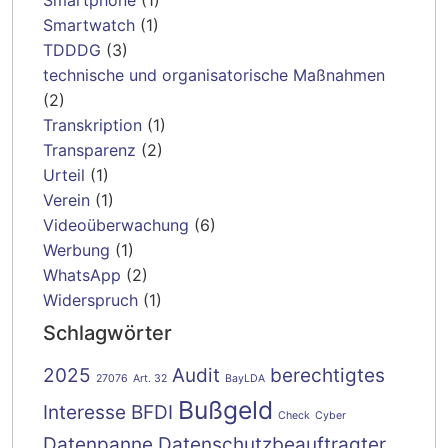
Smartphone
(1)
Smartwatch
(1)
TDDDG
(3)
technische und organisatorische Maßnahmen
(2)
Transkription
(1)
Transparenz
(2)
Urteil
(1)
Verein
(1)
Videoüberwachung
(6)
Werbung
(1)
WhatsApp
(2)
Widerspruch
(1)
Schlagwörter
2025
Audit
berechtigtes
27076
Art. 32
BayLDA
Bußgeld
Interesse
BFDI
Check
Cyber
Datenpanne
Datenschutzbeauftragter