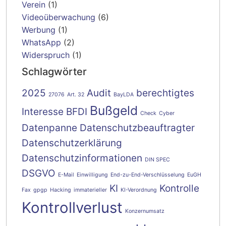
Verein
(1)
Videoüberwachung
(6)
Werbung
(1)
WhatsApp
(2)
Widerspruch
(1)
Schlagwörter
2025
Audit
berechtigtes
27076
Art. 32
BayLDA
Bußgeld
Interesse
BFDI
Check
Cyber
Datenpanne
Datenschutzbeauftragter
Datenschutzerklärung
Datenschutzinformationen
DIN SPEC
DSGVO
E-Mail
Einwilligung
End-zu-End-Verschlüsselung
EuGH
KI
Kontrolle
Fax
gpgp
Hacking
immaterieller
KI-Verordnung
Kontrollverlust
Konzernumsatz