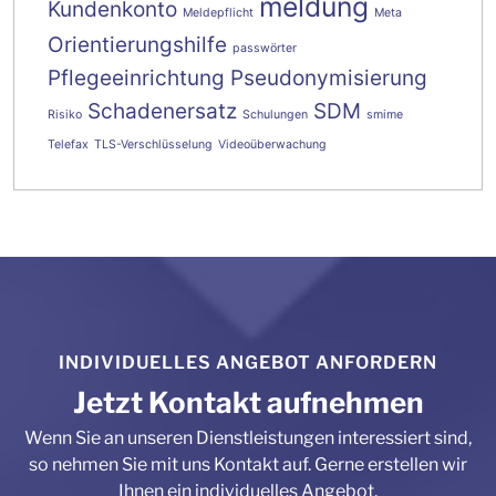
meldung
Kundenkonto
Meldepflicht
Meta
Orientierungshilfe
passwörter
Pflegeeinrichtung
Pseudonymisierung
Schadenersatz
SDM
Risiko
Schulungen
smime
Telefax
TLS-Verschlüsselung
Videoüberwachung
INDIVIDUELLES ANGEBOT ANFORDERN
Jetzt Kontakt aufnehmen
Wenn Sie an unseren Dienstleistungen interessiert sind,
so nehmen Sie mit uns Kontakt auf. Gerne erstellen wir
Ihnen ein individuelles Angebot.