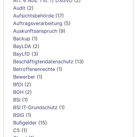
Art. 6 Abs. 1 lit. f) DSGVO
(2)
Audit
(2)
Aufsichtsbehörde
(17)
Auftragsverarbeitung
(5)
Auskunftsanspruch
(9)
Backup
(1)
BayLDA
(2)
BayLfD
(3)
Beschäftigtendatenschutz
(13)
Betroffenenrechte
(1)
Bewerber
(1)
BfDI
(2)
BGH
(2)
BSI
(1)
BSI IT-Grundschutz
(1)
BSIG
(1)
Bußgelder
(15)
C5
(1)